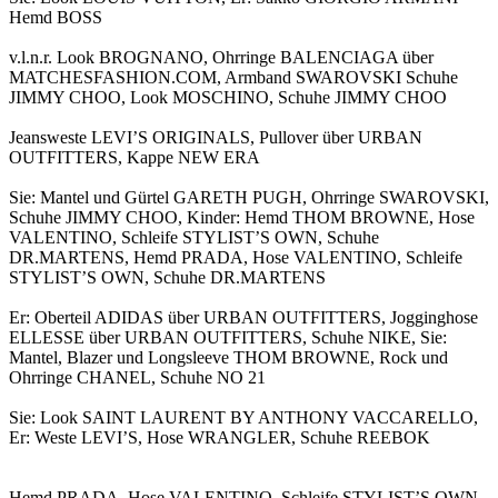
Hemd BOSS
v.l.n.r. Look BROGNANO, Ohrringe BALENCIAGA über
MATCHESFASHION.COM, Armband SWAROVSKI Schuhe
JIMMY CHOO, Look MOSCHINO, Schuhe JIMMY CHOO
Jeansweste LEVI’S ORIGINALS, Pullover über URBAN
OUTFITTERS, Kappe NEW ERA
Sie: Mantel und Gürtel GARETH PUGH, Ohrringe SWAROVSKI,
Schuhe JIMMY CHOO, Kinder: Hemd THOM BROWNE, Hose
VALENTINO, Schleife STYLIST’S OWN, Schuhe
DR.MARTENS, Hemd PRADA, Hose VALENTINO, Schleife
STYLIST’S OWN, Schuhe DR.MARTENS
Er: Oberteil ADIDAS über URBAN OUTFITTERS, Jogginghose
ELLESSE über URBAN OUTFITTERS, Schuhe NIKE, Sie:
Mantel, Blazer und Longsleeve THOM BROWNE, Rock und
Ohrringe CHANEL, Schuhe NO 21
Sie: Look SAINT LAURENT BY ANTHONY VACCARELLO,
Er: Weste LEVI’S, Hose WRANGLER, Schuhe REEBOK
Hemd PRADA, Hose VALENTINO, Schleife STYLIST’S OWN