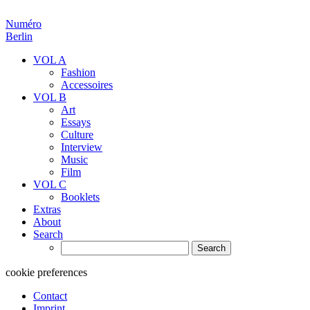
Numéro
Berlin
VOL A
Fashion
Accessoires
VOL B
Art
Essays
Culture
Interview
Music
Film
VOL C
Booklets
Extras
About
Search
Search
for:
cookie preferences
Contact
Imprint