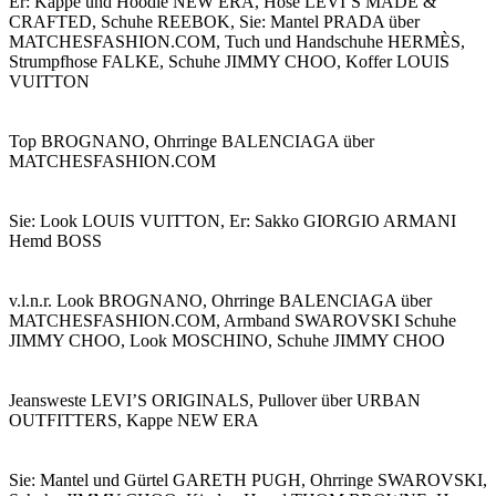
Er: Kappe und Hoodie NEW ERA, Hose LEVI’S MADE &
CRAFTED, Schuhe REEBOK, Sie: Mantel PRADA über
MATCHESFASHION.COM, Tuch und Handschuhe HERMÈS,
Strumpfhose FALKE, Schuhe JIMMY CHOO, Koffer LOUIS
VUITTON
Top BROGNANO, Ohrringe BALENCIAGA über
MATCHESFASHION.COM
Sie: Look LOUIS VUITTON, Er: Sakko GIORGIO ARMANI
Hemd BOSS
v.l.n.r. Look BROGNANO, Ohrringe BALENCIAGA über
MATCHESFASHION.COM, Armband SWAROVSKI Schuhe
JIMMY CHOO, Look MOSCHINO, Schuhe JIMMY CHOO
Jeansweste LEVI’S ORIGINALS, Pullover über URBAN
OUTFITTERS, Kappe NEW ERA
Sie: Mantel und Gürtel GARETH PUGH, Ohrringe SWAROVSKI,