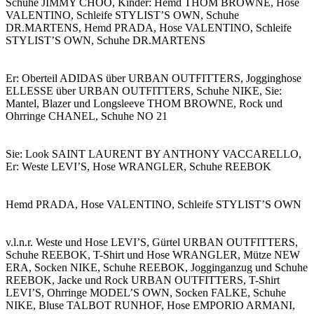
Schuhe JIMMY CHOO, Kinder: Hemd THOM BROWNE, Hose
VALENTINO, Schleife STYLIST’S OWN, Schuhe
DR.MARTENS, Hemd PRADA, Hose VALENTINO, Schleife
STYLIST’S OWN, Schuhe DR.MARTENS
Er: Oberteil ADIDAS über URBAN OUTFITTERS, Jogginghose
ELLESSE über URBAN OUTFITTERS, Schuhe NIKE, Sie:
Mantel, Blazer und Longsleeve THOM BROWNE, Rock und
Ohrringe CHANEL, Schuhe NO 21
Sie: Look SAINT LAURENT BY ANTHONY VACCARELLO,
Er: Weste LEVI’S, Hose WRANGLER, Schuhe REEBOK
Hemd PRADA, Hose VALENTINO, Schleife STYLIST’S OWN
v.l.n.r. Weste und Hose LEVI’S, Gürtel URBAN OUTFITTERS,
Schuhe REEBOK, T-Shirt und Hose WRANGLER, Mütze NEW
ERA, Socken NIKE, Schuhe REEBOK, Jogginganzug und Schuhe
REEBOK, Jacke und Rock URBAN OUTFITTERS, T-Shirt
LEVI’S, Ohrringe MODEL’S OWN, Socken FALKE, Schuhe
NIKE, Bluse TALBOT RUNHOF, Hose EMPORIO ARMANI,