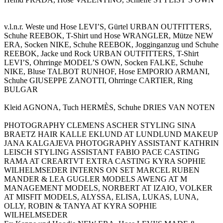
v.l.n.r. Weste und Hose LEVI’S, Gürtel URBAN OUTFITTERS,
Schuhe REEBOK, T-Shirt und Hose WRANGLER, Mütze NEW
ERA, Socken NIKE, Schuhe REEBOK, Jogginganzug und Schuhe
REEBOK, Jacke und Rock URBAN OUTFITTERS, T-Shirt
LEVI’S, Ohrringe MODEL’S OWN, Socken FALKE, Schuhe
NIKE, Bluse TALBOT RUNHOF, Hose EMPORIO ARMANI,
Schuhe GIUSEPPE ZANOTTI, Ohrringe CARTIER, Ring
BULGAR
Kleid AGNONA, Tuch HERMÈS, Schuhe DRIES VAN NOTEN
PHOTOGRAPHY CLEMENS ASCHER STYLING SINA
BRAETZ HAIR KALLE EKLUND AT LUNDLUND MAKEUP
JANA KALGAJEVA PHOTOGRAPHY ASSISTANT KATHRIN
LEISCH STYLING ASSISTANT FABIO PACE CASTING
RAMA AT CREARTVT EXTRA CASTING KYRA SOPHIE
WILHELMSEDER INTERNS ON SET MARCEL RUBEN
MANDER & LEA GUGLER MODELS AWENG AT M
MANAGEMENT MODELS, NORBERT AT IZAIO, VOLKER
AT MISFIT MODELS, ALYSSA, ELISA, LUKAS, LUNA,
OLLY, ROBIN & TANYA AT KYRA SOPHIE
WILHELMSEDER