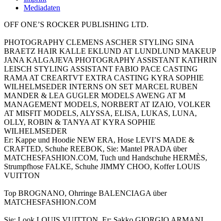
Mediadaten
OFF ONE’S ROCKER PUBLISHING LTD.
PHOTOGRAPHY CLEMENS ASCHER STYLING SINA
BRAETZ HAIR KALLE EKLUND AT LUNDLUND MAKEUP
JANA KALGAJEVA PHOTOGRAPHY ASSISTANT KATHRIN
LEISCH STYLING ASSISTANT FABIO PACE CASTING
RAMA AT CREARTVT EXTRA CASTING KYRA SOPHIE
WILHELMSEDER INTERNS ON SET MARCEL RUBEN
MANDER & LEA GUGLER MODELS AWENG AT M
MANAGEMENT MODELS, NORBERT AT IZAIO, VOLKER
AT MISFIT MODELS, ALYSSA, ELISA, LUKAS, LUNA,
OLLY, ROBIN & TANYA AT KYRA SOPHIE
WILHELMSEDER
Er: Kappe und Hoodie NEW ERA, Hose LEVI’S MADE &
CRAFTED, Schuhe REEBOK, Sie: Mantel PRADA über
MATCHESFASHION.COM, Tuch und Handschuhe HERMÈS,
Strumpfhose FALKE, Schuhe JIMMY CHOO, Koffer LOUIS
VUITTON
Top BROGNANO, Ohrringe BALENCIAGA über
MATCHESFASHION.COM
Sie: Look LOUIS VUITTON, Er: Sakko GIORGIO ARMANI